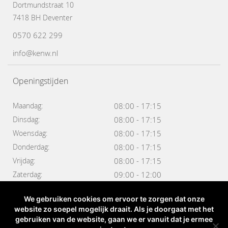
Dortmundstraat 10
7418 BH Deventer
0570 622 299
info@kenw.nl
Openingstijden
Maandag:
08:00 - 17:15
Dinsdag:
08:00 - 17:15
Woensdag:
08:00 - 17:15
Donderdag:
08:00 - 17:15
Vrijdag:
08:00 - 17:15
Zaterdag:
09:00 - 12:00
We gebruiken cookies om ervoor te zorgen dat onze
© 2026 Kruitbosch & de Weerd
website zo soepel mogelijk draait. Als je doorgaat met het
gebruiken van de website, gaan we er vanuit dat je ermee