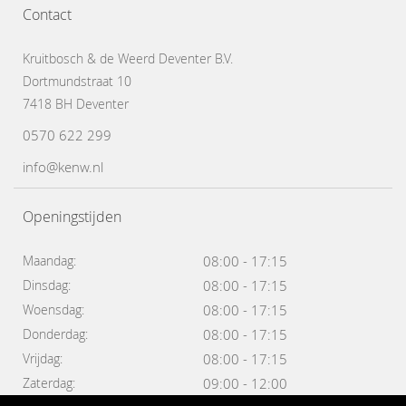
Contact
Kruitbosch & de Weerd Deventer B.V.
Dortmundstraat 10
7418 BH Deventer
0570 622 299
info@kenw.nl
Openingstijden
Maandag:
08:00 - 17:15
Dinsdag:
08:00 - 17:15
Woensdag:
08:00 - 17:15
Donderdag:
08:00 - 17:15
Vrijdag:
08:00 - 17:15
Zaterdag:
09:00 - 12:00